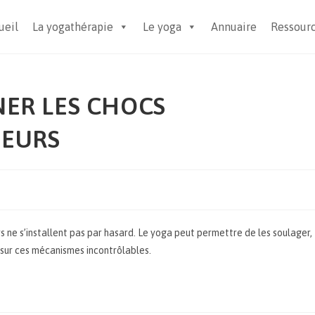
ueil
La yogathérapie
Le yoga
Annuaire
Ressour
NER LES CHOCS
PEURS
s ne s’installent pas par hasard. Le yoga peut permettre de les soulager,
t sur ces mécanismes incontrôlables.