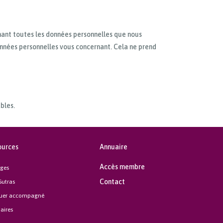
enant toutes les données personnelles que nous
nnées personnelles vous concernant. Cela ne prend
bles.
ources
Annuaire
Accès membre
ges
Contact
Sutras
quer accompagné
aires