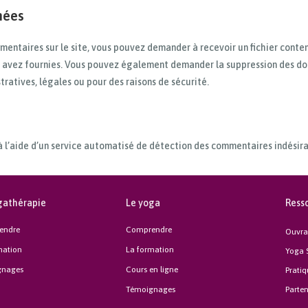
nées
mentaires sur le site, vous pouvez demander à recevoir un fichier cont
us avez fournies. Vous pouvez également demander la suppression des do
ratives, légales ou pour des raisons de sécurité.
à l’aide d’un service automatisé de détection des commentaires indésira
gathérapie
Le yoga
Ress
endre
Comprendre
Ouvra
mation
La formation
Yoga 
gnages
Cours en ligne
Prati
Témoignages
Parten