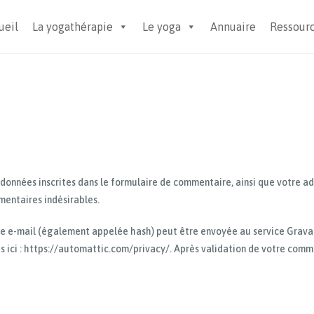
ueil
La yogathérapie
Le yoga
Annuaire
Ressour
 données inscrites dans le formulaire de commentaire, ainsi que votre ad
mentaires indésirables.
 e-mail (également appelée hash) peut être envoyée au service Gravatar 
s ici : https://automattic.com/privacy/. Après validation de votre comme