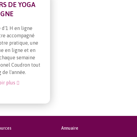
RS DE YOGA
IGNE
 d'1 H en ligne
tre accompagné
otre pratique, une
ue en ligne et en
 chaque semaine
ionel Coudron tout
g de l'année.
oir plus
ources
Annuaire