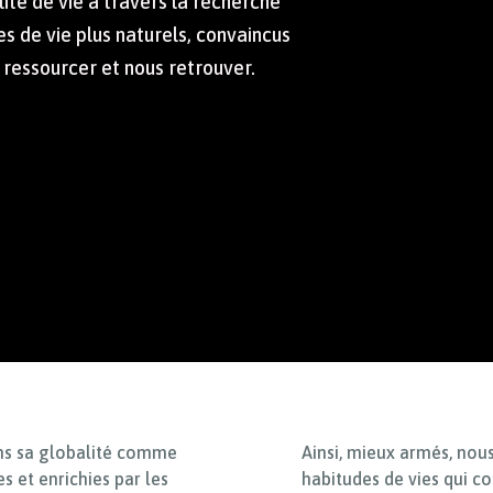
lité de vie à travers la recherche
es de vie plus naturels, convaincus
 ressourcer et nous retrouver.
ns sa globalité comme
Ainsi, mieux armés, nou
s et enrichies par les
habitudes de vies qui c