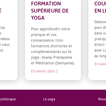
FORMATION
COU
É
SUPÉRIEURE DE
EN L
YOGA
Séance
ios
pour ê
Pour approfondir votre
e
dans v
pratique et vos
vidéos
pratiq
connaissance, trois
z vous
direct
formations distinctes et
ez.
avec L
complémentaires sur le
au lon
yoga : Asana, Pranayama
et Méditation (Samyama).
En sav
En savoir plus
gathérapie
Le yoga
Ress